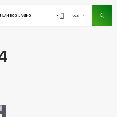
 BILAN BOG‘LANING
OZB
4