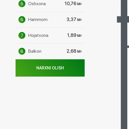
5
Oshxona
10,76 м
2
6
Hammom
3,37 м
2
7
Hojatxona
1,89 м
2
8
Balkon
2,68 м
2
NARXNI OLISH