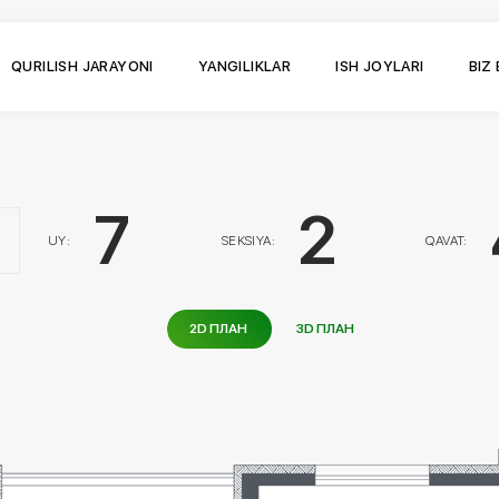
QURILISH JARAYONI
YANGILIKLAR
ISH JOYLARI
BIZ
7
2
UY:
SEKSIYA:
QAVAT:
2D ПЛАН
3D ПЛАН