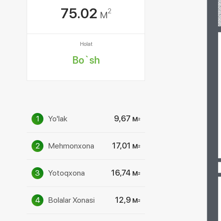
75.02
м
2
Holat
Bo`sh
1
Yo'lak
9,67 м
2
2
Mehmonxona
17,01 м
2
3
Yotoqxona
16,74 м
2
4
Bolalar Xonasi
12,9 м
2