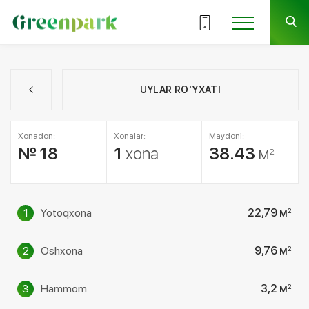
UYLAR RO'YXATI
Xonadon:
Xonalar:
Maydoni:
№ 18
1
xona
38.43
м
2
1
Yotoqxona
22,79 м
2
2
Oshxona
9,76 м
2
3
Hammom
3,2 м
2