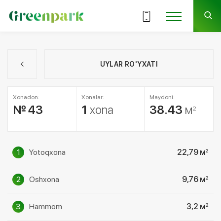
UYLAR RO'YXATI
Xonadon:
Xonalar:
Maydoni:
№ 43
1
xona
38.43
м
2
1
Yotoqxona
22,79 м
2
2
Oshxona
9,76 м
2
3
Hammom
3,2 м
2