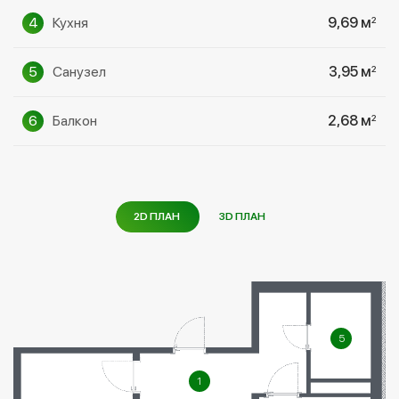
4
Кухня
9,69 м
2
5
Cанузел
3,95 м
2
6
Балкон
2,68 м
2
2D ПЛАН
3D ПЛАН
5
1