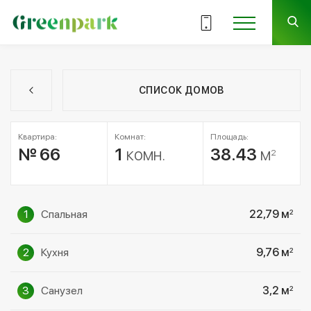
СПИСОК ДОМОВ
Квартира:
Комнат:
Площадь:
№ 66
1
комн.
38.43
м
2
1
Спальная
22,79 м
2
2
Кухня
9,76 м
2
3
Cанузел
3,2 м
2