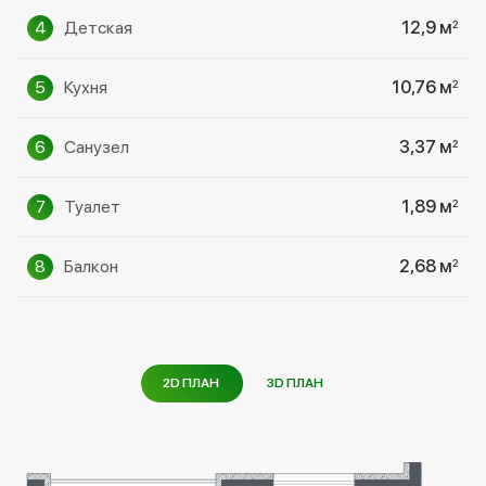
4
Детская
12,9 м
2
5
Кухня
10,76 м
2
6
Cанузел
3,37 м
2
7
Туалет
1,89 м
2
8
Балкон
2,68 м
2
2D ПЛАН
3D ПЛАН