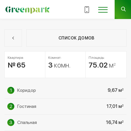
СПИСОК ДОМОВ
Квартира:
Комнат:
Площадь:
№ 65
3
комн.
75.02
м
2
1
Коридор
9,67 м
2
2
Гостиная
17,01 м
2
3
Спальная
16,74 м
2