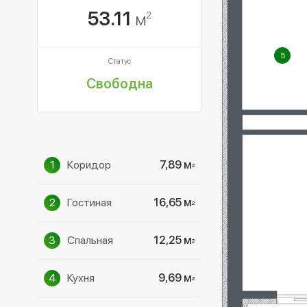
53.11
м
2
5
Статус
Свободна
1
Коридор
7,89 м
2
2
Гостиная
16,65 м
2
3
Спальная
12,25 м
2
4
Кухня
9,69 м
2